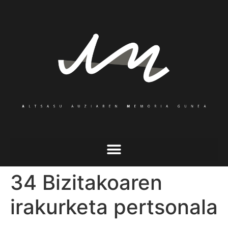
34 Bizitakoaren
irakurketa pertsonala