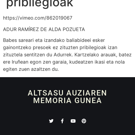
pribilegioak
https://vimeo.com/862019067
ADUR RAMÍREZ DE ALDA POZUETA
Babes sareari eta izandako baliabideei esker
gainontzeko presoek ez zituzten pribilegioak izan
zituztela sentitzen du Adurrek. Kartzelako arauak, batez
ere Iruñean egon zen garaia, kudeatzen ikasi eta nola
egiten zuen azaltzen du.
ALTSASU AUZIAREN
MEMORIA GUNEA