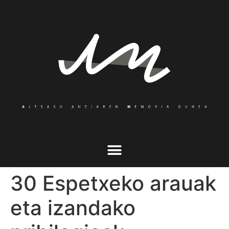
30 Espetxeko arauak
eta izandako