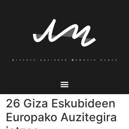
26 Giza Eskubideen
Europako Auzitegira