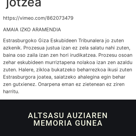
jotzea
https://vimeo.com/862073479
AMAIA IZKO ARAMENDIA
Estrasburgoko Giza Eskubideen Tribunalera jo zuten
azkenik. Prozesua justua izan ez zela salatu nahi zuten,
baina oso zaila izan zen hori irudikatzea. Prozesu osoan
zehar eskubideen murriztapena nolakoa izan zen azaldu
zuten. Halere, zikloa bukatzeko beharrezkoa ikusi zuten
Estrasburgora joatea, saiatzeko ahalegina egin behar
zen gutxienez. Onarpena eman ez zietenean ez ziren
harritu.
ALTSASU AUZIAREN
MEMORIA GUNEA