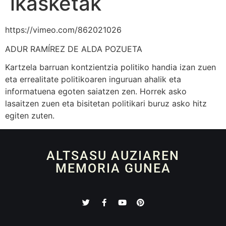
ikasketak
https://vimeo.com/862021026
ADUR RAMÍREZ DE ALDA POZUETA
Kartzela barruan kontzientzia politiko handia izan zuen
eta errealitate politikoaren inguruan ahalik eta
informatuena egoten saiatzen zen. Horrek asko
lasaitzen zuen eta bisitetan politikari buruz asko hitz
egiten zuten.
ALTSASU AUZIAREN
MEMORIA GUNEA