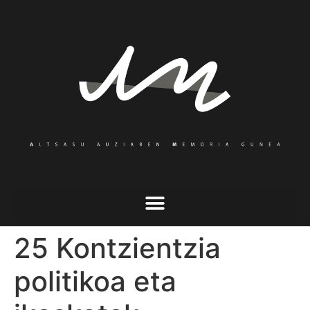
25 Kontzientzia
politikoa eta