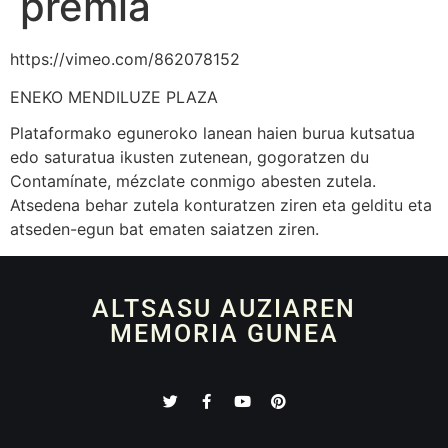
premia
https://vimeo.com/862078152
ENEKO MENDILUZE PLAZA
Plataformako eguneroko lanean haien burua kutsatua
edo saturatua ikusten zutenean, gogoratzen du
Contamínate, mézclate conmigo abesten zutela.
Atsedena behar zutela konturatzen ziren eta gelditu eta
atseden-egun bat ematen saiatzen ziren.
ALTSASU AUZIAREN
MEMORIA GUNEA