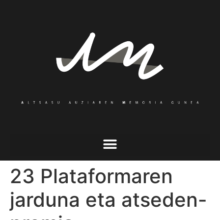
23 Plataformaren
jarduna eta atseden-