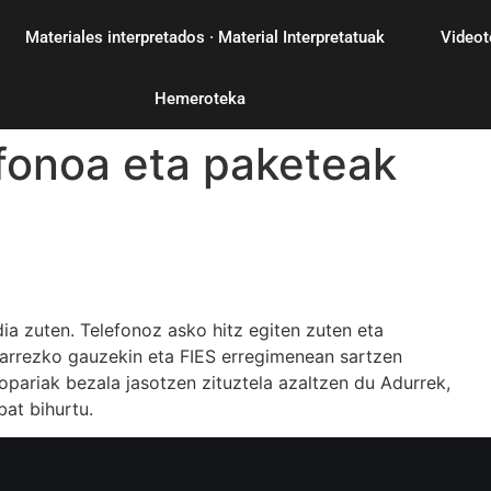
Materiales interpretados · Material Interpretatuak
Videot
Hemeroteka
fonoa eta paketeak
ia zuten. Telefonoz asko hitz egiten zuten eta
harrezko gauzekin eta FIES erregimenean sartzen
opariak bezala jasotzen zituztela azaltzen du Adurrek,
bat bihurtu.