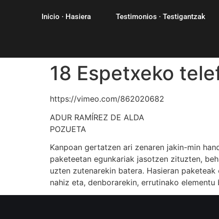
Inicio · Hasiera
Testimonios · Testigantzak
18 Espetxeko tele
https://vimeo.com/862020682
ADUR RAMÍREZ DE ALDA
POZUETA
Kanpoan gertatzen ari zenaren jakin-min hand
paketeetan egunkariak jasotzen zituzten, be
uzten zutenarekin batera. Hasieran paketeak 
nahiz eta, denborarekin, errutinako elementu 