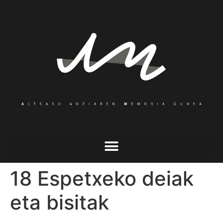
18 Espetxeko deiak
eta bisitak