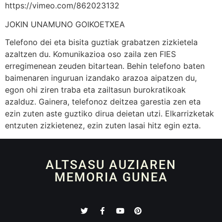
https://vimeo.com/862023132
JOKIN UNAMUNO GOIKOETXEA
Telefono dei eta bisita guztiak grabatzen zizkietela
azaltzen du. Komunikazioa oso zaila zen FIES
erregimenean zeuden bitartean. Behin telefono baten
baimenaren inguruan izandako arazoa aipatzen du,
egon ohi ziren traba eta zailtasun burokratikoak
azalduz. Gainera, telefonoz deitzea garestia zen eta
ezin zuten aste guztiko dirua deietan utzi. Elkarrizketak
entzuten zizkietenez, ezin zuten lasai hitz egin ezta.
ALTSASU AUZIAREN
MEMORIA GUNEA