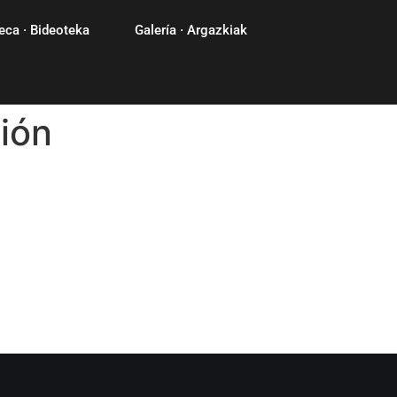
eca · Bideoteka
Galería · Argazkiak
ión