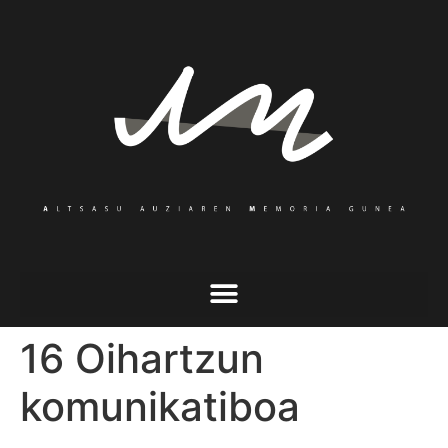
16 Oihartzun
komunikatiboa