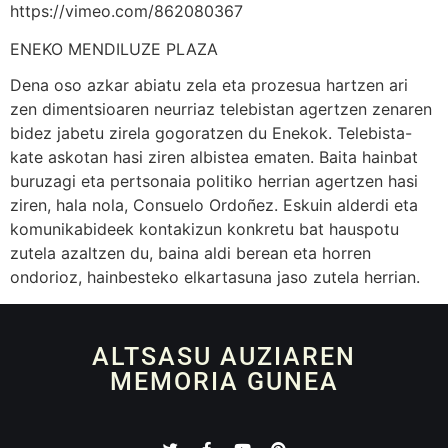
https://vimeo.com/862080367
ENEKO MENDILUZE PLAZA
Dena oso azkar abiatu zela eta prozesua hartzen ari
zen dimentsioaren neurriaz telebistan agertzen zenaren
bidez jabetu zirela gogoratzen du Enekok. Telebista-
kate askotan hasi ziren albistea ematen. Baita hainbat
buruzagi eta pertsonaia politiko herrian agertzen hasi
ziren, hala nola, Consuelo Ordoñez. Eskuin alderdi eta
komunikabideek kontakizun konkretu bat hauspotu
zutela azaltzen du, baina aldi berean eta horren
ondorioz, hainbesteko elkartasuna jaso zutela herrian.
ALTSASU AUZIAREN
MEMORIA GUNEA