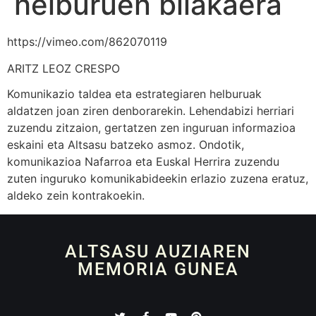
helburuen bilakaera
https://vimeo.com/862070119
ARITZ LEOZ CRESPO
Komunikazio taldea eta estrategiaren helburuak
aldatzen joan ziren denborarekin. Lehendabizi herriari
zuzendu zitzaion, gertatzen zen inguruan informazioa
eskaini eta Altsasu batzeko asmoz. Ondotik,
komunikazioa Nafarroa eta Euskal Herrira zuzendu
zuten inguruko komunikabideekin erlazio zuzena eratuz,
aldeko zein kontrakoekin.
ALTSASU AUZIAREN
MEMORIA GUNEA