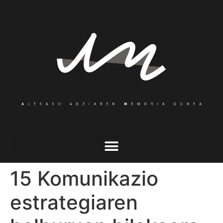
15 Komunikazio
estrategiaren