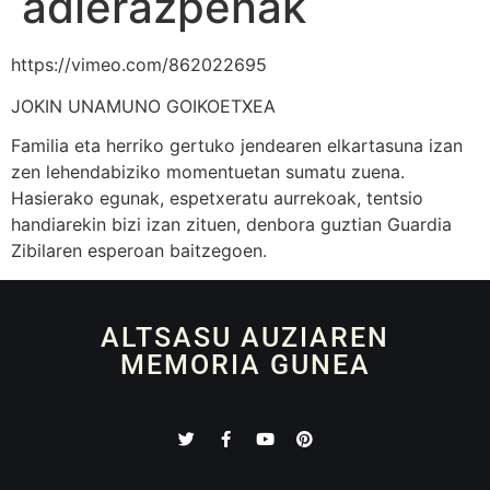
adierazpenak
https://vimeo.com/862022695
JOKIN UNAMUNO GOIKOETXEA
Familia eta herriko gertuko jendearen elkartasuna izan
zen lehendabiziko momentuetan sumatu zuena.
Hasierako egunak, espetxeratu aurrekoak, tentsio
handiarekin bizi izan zituen, denbora guztian Guardia
Zibilaren esperoan baitzegoen.
ALTSASU AUZIAREN
MEMORIA GUNEA