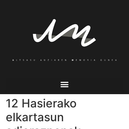
12 Hasierako
elkartasun