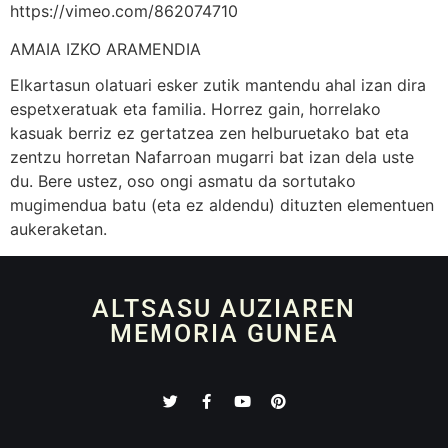
https://vimeo.com/862074710
AMAIA IZKO ARAMENDIA
Elkartasun olatuari esker zutik mantendu ahal izan dira
espetxeratuak eta familia. Horrez gain, horrelako
kasuak berriz ez gertatzea zen helburuetako bat eta
zentzu horretan Nafarroan mugarri bat izan dela uste
du. Bere ustez, oso ongi asmatu da sortutako
mugimendua batu (eta ez aldendu) dituzten elementuen
aukeraketan.
ALTSASU AUZIAREN
MEMORIA GUNEA