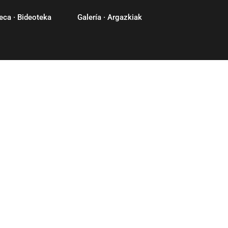
eca · Bideoteka
Galería · Argazkiak