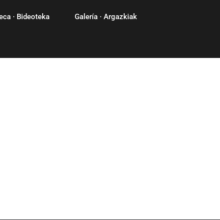
eca · Bideoteka
Galería · Argazkiak