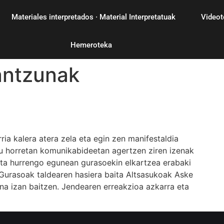
Materiales interpretados · Material Interpretatuak
Videot
Hemeroteka
antzunak
ia kalera atera zela eta egin zen manifestaldia
 horretan komunikabideetan agertzen ziren izenak
 eta hurrengo egunean gurasoekin elkartzea erabaki
u Gurasoak taldearen hasiera baita Altsasukoak Aske
ena izan baitzen. Jendearen erreakzioa azkarra eta