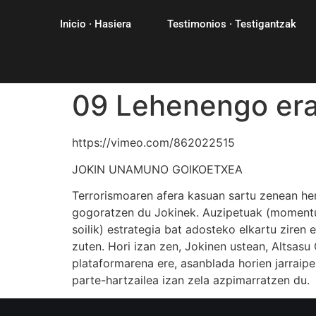
Inicio · Hasiera
Testimonios · Testigantzak
09 Lehenengo er
https://vimeo.com/862022515
JOKIN UNAMUNO GOIKOETXEA
Terrorismoaren afera kasuan sartu zenean herr
gogoratzen du Jokinek. Auzipetuak (momentu
soilik) estrategia bat adosteko elkartu ziren
zuten. Hori izan zen, Jokinen ustean, Altsas
plataformarena ere, asanblada horien jarraip
parte-hartzailea izan zela azpimarratzen du.