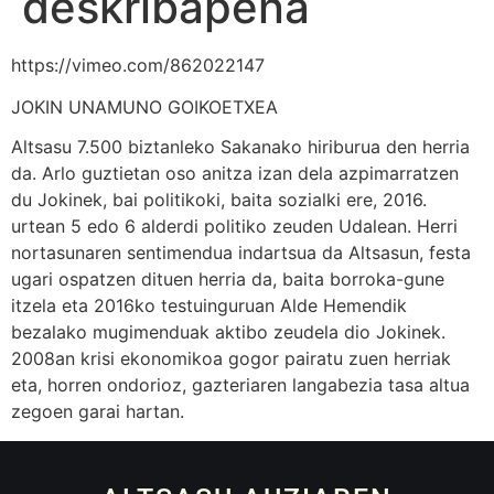
deskribapena
https://vimeo.com/862022147
JOKIN UNAMUNO GOIKOETXEA
Altsasu 7.500 biztanleko Sakanako hiriburua den herria
da. Arlo guztietan oso anitza izan dela azpimarratzen
du Jokinek, bai politikoki, baita sozialki ere, 2016.
urtean 5 edo 6 alderdi politiko zeuden Udalean. Herri
nortasunaren sentimendua indartsua da Altsasun, festa
ugari ospatzen dituen herria da, baita borroka-gune
itzela eta 2016ko testuinguruan Alde Hemendik
bezalako mugimenduak aktibo zeudela dio Jokinek.
2008an krisi ekonomikoa gogor pairatu zuen herriak
eta, horren ondorioz, gazteriaren langabezia tasa altua
zegoen garai hartan.