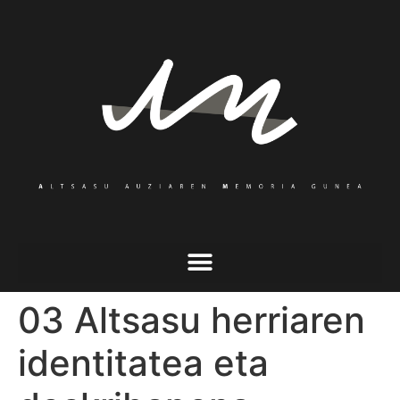
03 Altsasu herriaren
identitatea eta