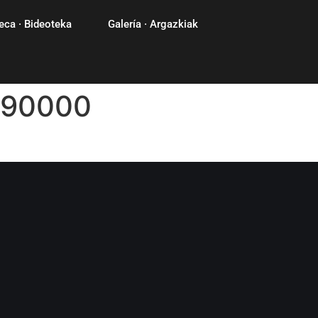
eca · Bideoteka
Galería · Argazkiak
190000