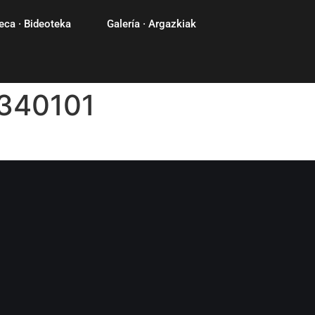
eca · Bideoteka
Galería · Argazkiak
340101