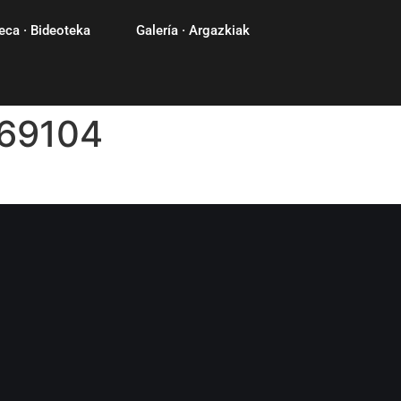
eca · Bideoteka
Galería · Argazkiak
69104