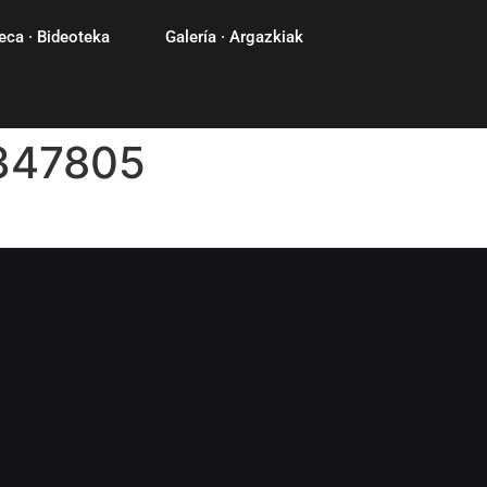
eca · Bideoteka
Galería · Argazkiak
347805