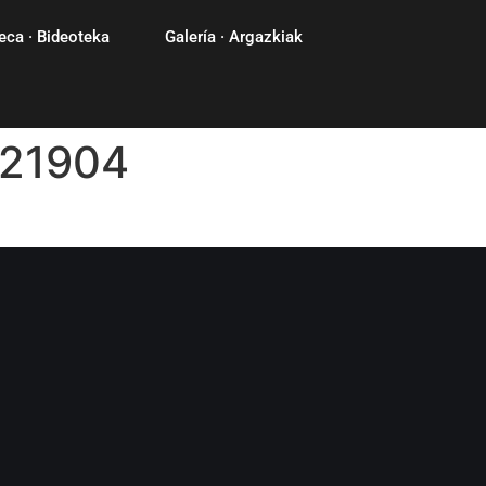
eca · Bideoteka
Galería · Argazkiak
21904