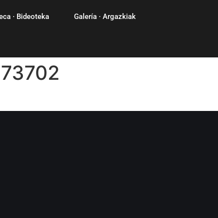
eca · Bideoteka
Galería · Argazkiak
873702