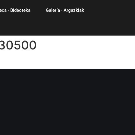
eca · Bideoteka
Galería · Argazkiak
730500