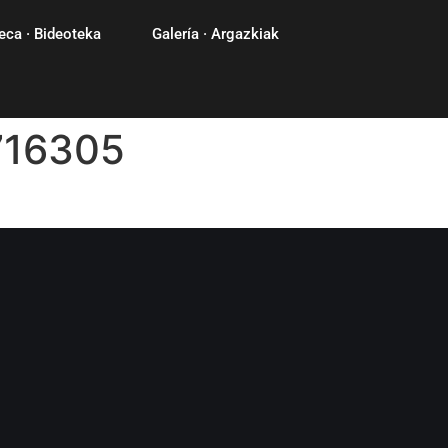
eca · Bideoteka
Galería · Argazkiak
716305