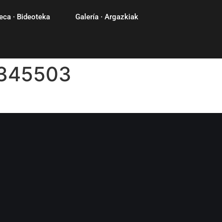
eca · Bideoteka
Galería · Argazkiak
345503